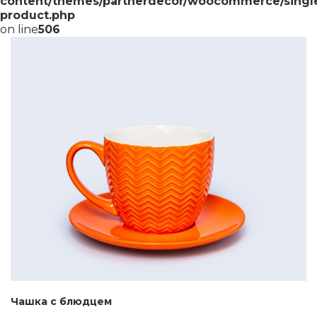
content/themes/partnerdecor/woocommerce/singl
product.php
on line
506
Чашка с блюдцем