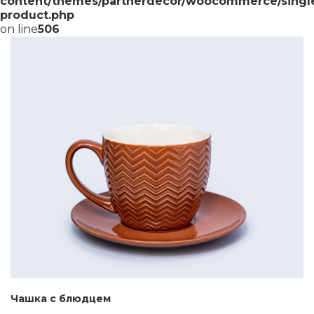
content/themes/partnerdecor/woocommerce/singl
product.php
on line
506
Чашка с блюдцем