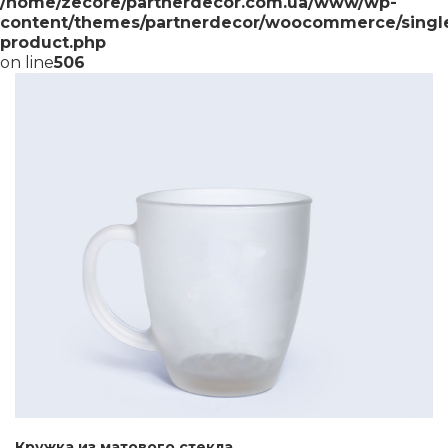
/home/zecore/partnerdecor.com.ua/www/wp-
content/themes/partnerdecor/woocommerce/singl
product.php
on line
506
Кружка из матового стекла