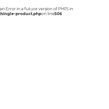
an Error in a future version of PHP) in
single-product.php
on line
506