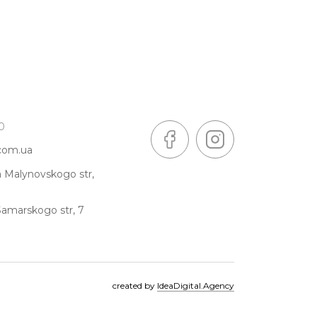
0
.com.ua
a Malynovskogo str,
Samarskogo str, 7
created by
IdeaDigital.Agency