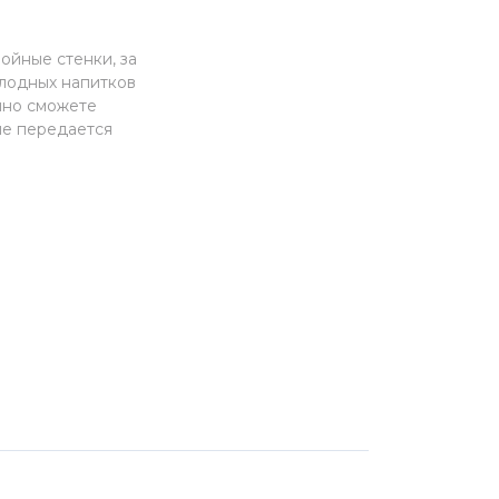
ойные стенки, за
олодных напитков
йно сможете
не передается