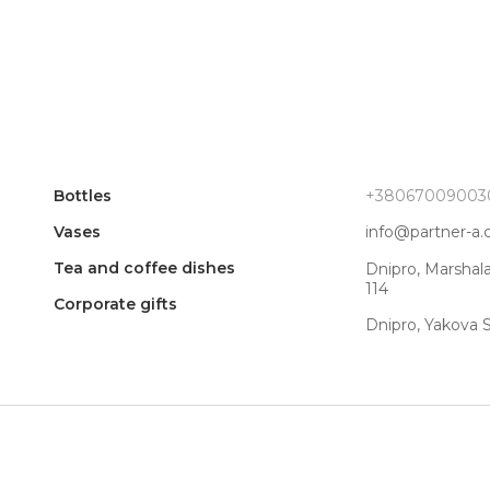
Bottles
+38067009003
Vases
info@partner-a
Tea and coffee dishes
Dnipro, Marshal
114
Corporate gifts
Dnipro, Yakova 