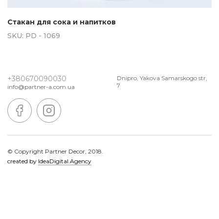
Стакан для сока и напитков
SKU:
PD - 1069
+380670090030
Dnipro, Yakova Samarskogo str,
7
info@partner-a.com.ua
© Copyright Partner Decor, 2018.
created by
IdeaDigital.Agency