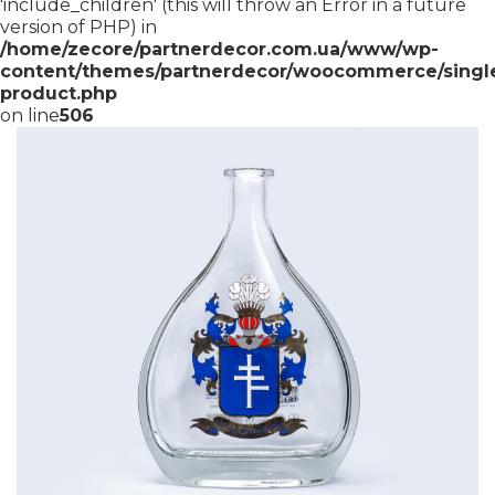
'include_children' (this will throw an Error in a future
version of PHP) in
/home/zecore/partnerdecor.com.ua/www/wp-
content/themes/partnerdecor/woocommerce/singl
product.php
on line
506