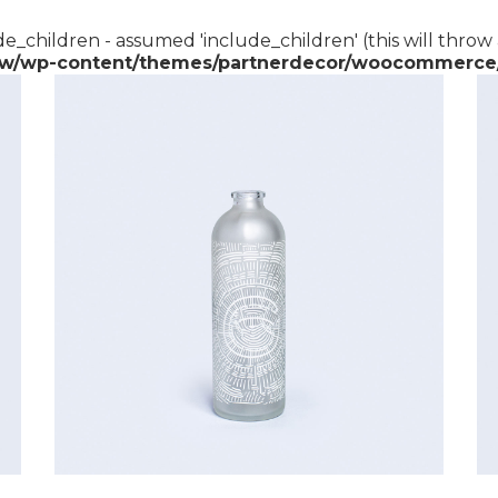
e_children - assumed 'include_children' (this will throw 
w/wp-content/themes/partnerdecor/woocommerce/