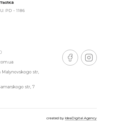
тылка
U:
PD - 1186
0
.com.ua
a Malynovskogo str,
Samarskogo str, 7
created by
IdeaDigital.Agency