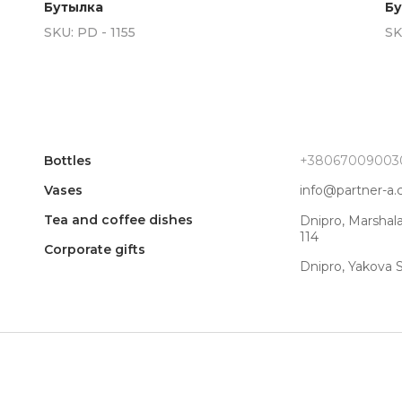
Бутылка
Бу
SKU:
PD - 1155
SK
Bottles
+38067009003
Vases
info@partner-a
Tea and coffee dishes
Dnipro, Marshal
114
Corporate gifts
Dnipro, Yakova 