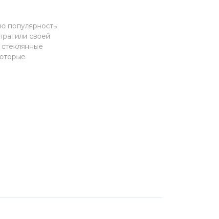
ую популярность
утратили своей
ь стеклянные
которые