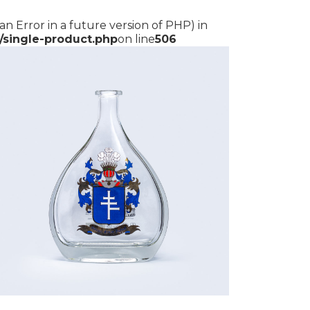
an Error in a future version of PHP) in
single-product.php
on line
506