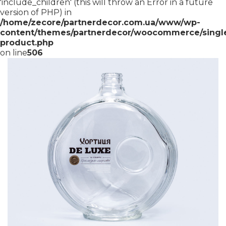
'include_children' (this will throw an Error in a future
version of PHP) in
/home/zecore/partnerdecor.com.ua/www/wp-
content/themes/partnerdecor/woocommerce/singl
product.php
on line
506